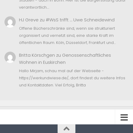
Städten - auch in Bonn. Hier ist die Bürgerstiftung dafür
verantwortlich.…
HJ Greve
zu
#WsS trifft … Uwe Schneidewind
Offene Bücherschränke sind, wenn sie strukturiert
organisiert und vernetzt sind, eine starke Kraft im
öffentlichen Raum. Köln, Düsseldorf, Frankfurt und…
Britta Körschgen
zu
Genossenschaftliches
Wohnen in Euskirchen
Hallo Mirjam, schau mal auf der Webseite -
https://werkundwiese.de/, dort findest du weitere Infos
und Kontaktdaten. Viel Erfolg, Britta