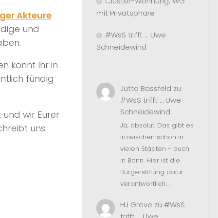
Cluster-Wohnung: WG
mit Privatsphäre
iger Akteure
undige und
#WsS trifft … Uwe
aben.
Schneidewind
n könnt Ihr in
tlich fündig
Jutta Bassfeld
zu
#WsS trifft … Uwe
Schneidewind
 und wir Eurer
Ja, absolut. Das gibt es
hreibt uns
inzwischen schon in
vielen Städten - auch
in Bonn. Hier ist die
Bürgerstiftung dafür
verantwortlich.…
HJ Greve
zu
#WsS
trifft … Uwe