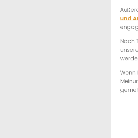
Außerd
und A
engagi
Nach T
unser
werde
Wenn I
Meinun
gerne!