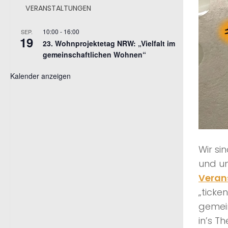
VERANSTALTUNGEN
10:00
-
16:00
SEP.
19
23. Wohnprojektetag NRW: „Vielfalt im
gemeinschaftlichen Wohnen“
Kalender anzeigen
Wir si
und um
Veran
„ticke
gemein
in’s T