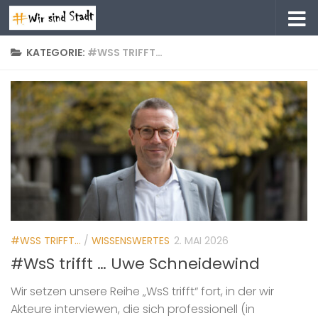
Zum Inhalt springen
KATEGORIE:
#WSS TRIFFT…
#WSS TRIFFT...
/
WISSENSWERTES
2. MAI 2026
#WsS trifft … Uwe Schneidewind
Wir setzen unsere Reihe „WsS trifft“ fort, in der wir
Akteure interviewen, die sich professionell (in