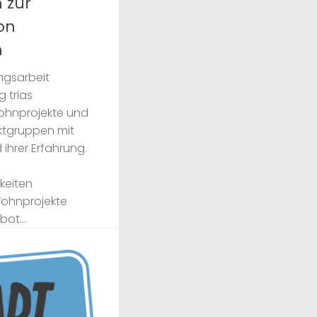
 zur
on
n
ngsarbeit
g trias
ohnprojekte und
ktgruppen mit
ihrer Erfahrung.
keiten
Wohnprojekte
ot...