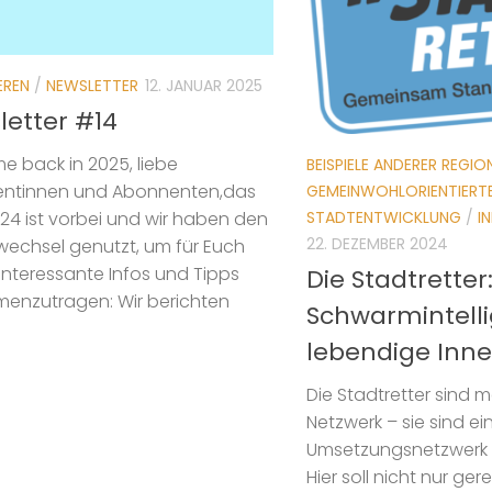
EREN
/
NEWSLETTER
12. JANUAR 2025
letter #14
 back in 2025, liebe
BEISPIELE ANDERER REGIO
ntinnen und Abonnenten,das
GEMEINWOHLORIENTIERT
STADTENTWICKLUNG
/
I
24 ist vorbei und wir haben den
22. DEZEMBER 2024
echsel genutzt, um für Euch
interessante Infos und Tipps
Die Stadtretter
enzutragen: Wir berichten
Schwarmintelli
lebendige Inne
Die Stadtretter sind m
Netzwerk – sie sind ei
Umsetzungsnetzwerk f
Hier soll nicht nur ge