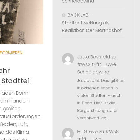
Schneidewind
BACK:LAB –
Stadtentwicklung als
Reallabor: Der Marthashof
NFORMIEREN
Jutta Bassfeld
zu
#WsS trifft … Uwe
mehr
Schneidewind
 Stadtteil
Ja, absolut. Das gibt es
inzwischen schon in
sladen Bonn
vielen Städten - auch
 zum Handeln
in Bonn. Hier ist die
ie großen
Bürgerstiftung dafür
erausforderungen
verantwortlich.…
Boden, Luft,
HJ Greve
zu
#WsS
und das Klima
trifft … Uwe
hte soziale