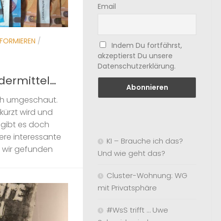
Email
NFORMIEREN
/
Indem Du fortfährst,
akzeptierst Du unsere
Datenschutzerklärung.
rdermittel…
ch umgeschaut.
kürzt wird und
, gibt es doch
ere interessante
KI – Brauche ich das?
e wir gefunden
Und wie geht das?
Cluster-Wohnung: WG
mit Privatsphäre
#WsS trifft … Uwe