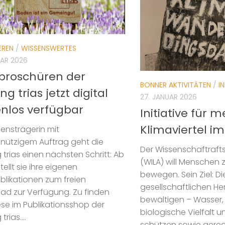
EREN
/
WISSENSWERTES
UAR 2026
broschüren der
BONNER AKTIVITÄTEN
/
I
ung trias jetzt digital
27. JANUAR 2026
enlos verfügbar
Initiative für 
Klimaviertel im
sensträgerin mit
nützigem Auftrag geht die
Der Wissenschaftraft
g trias einen nächsten Schritt: Ab
(WILA) will Menschen
tellt sie ihre eigenen
bewegen. Sein Ziel: D
likationen zum freien
gesellschaftlichen H
ad zur Verfügung. Zu finden
bewältigen – Wasser, 
ese im Publikationsshop der
biologische Vielfalt 
trias....
schützen sowie gerec