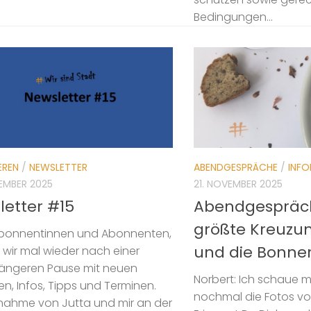
Bedingungen...
EREN
/
NEWSLETTER
ABENDGESPRÄCHE
/
INFO
EMBER 2025
21. NOVEMBER 2025
letter #15
Abendgespräch
größte Kreuzun
Abonnentinnen und Abonnenten,
und die Bonner
 wir mal wieder nach einer
längeren Pause mit neuen
Norbert: Ich schaue m
en, Infos, Tipps und Terminen.
nochmal die Fotos vo
lnahme von Jutta und mir an der