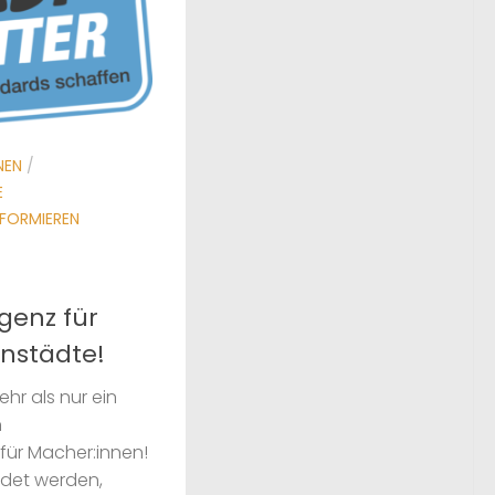
NEN
/
E
NFORMIEREN
:
genz für
nstädte!
ehr als nur ein
n
ür Macher:innen!
redet werden,