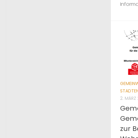
Informa
GEMEINW
STADTE
2. MÄRZ
Geme
Geme
zur 