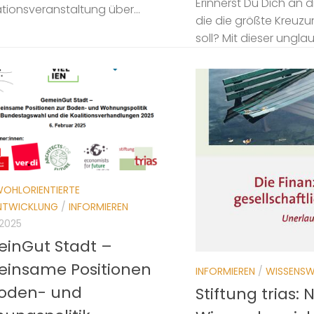
Erinnerst Du Dich an d
tionsveranstaltung über...
die die größte Kreuzu
soll? Mit dieser ungla
OHLORIENTIERTE
NTWICKLUNG
/
INFORMIEREN
 2025
inGut Stadt –
insame Positionen
INFORMIEREN
/
WISSENSW
Boden- und
Stiftung trias: