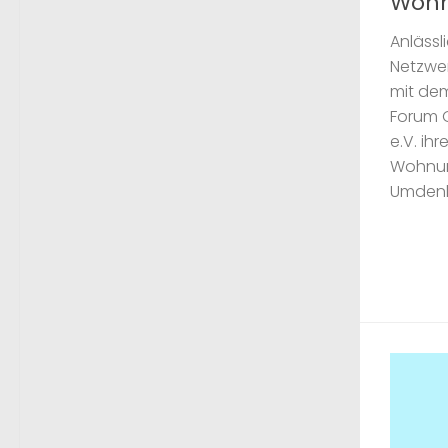
Wohn
Anlässl
Netzwe
mit de
Forum 
e.V. ih
Wohnungs
Umdenke