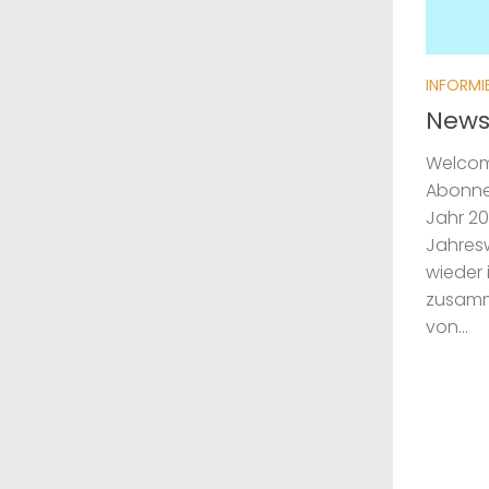
INFORMI
News
Welcome
Abonne
Jahr 20
Jahresw
wieder 
zusamm
von...