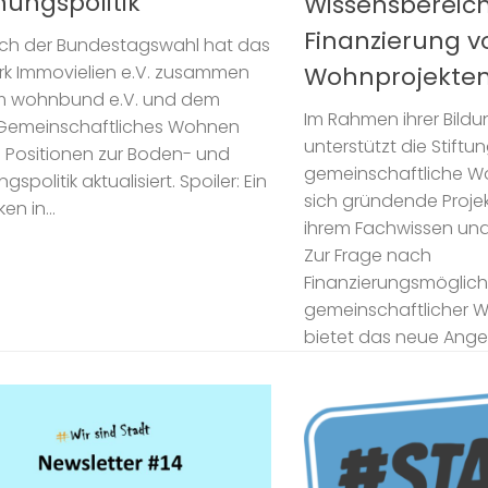
ungspolitik
Wissensbereich
Finanzierung v
ich der Bundestagswahl hat das
Wohnprojekte
rk Immovielien e.V. zusammen
m wohnbund e.V. und dem
Im Rahmen ihrer Bildu
Gemeinschaftliches Wohnen
unterstützt die Stiftun
re Positionen zur Boden- und
gemeinschaftliche W
politik aktualisiert. Spoiler: Ein
sich gründende Proje
n in...
ihrem Fachwissen und 
Zur Frage nach
Finanzierungsmöglich
gemeinschaftlicher 
bietet das neue Angeb