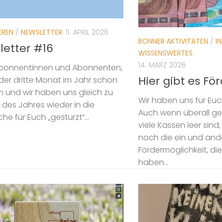
EREN
/
NEWSLETTER
11. APRIL 2026
BONNER AKTIVITÄTEN
/
I
letter #16
WISSENSWERTES
14. MÄRZ 2026
Abonnentinnen und Abonnenten,
Hier gibt es Fö
 der dritte Monat im Jahr schon
m und wir haben uns gleich zu
Wir haben uns für Eu
des Jahres wieder in die
Auch wenn überall ge
he für Euch „gestürzt“...
viele Kassen leer sind
noch die ein und and
Fördermöglichkeit, di
haben...