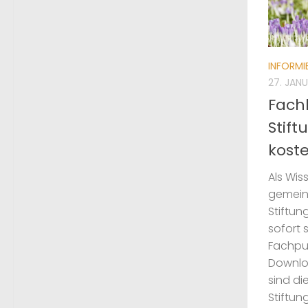
INFORMI
27. JAN
Fach
Stift
kost
Als Wis
gemein
Stiftun
sofort s
Fachpub
Downlo
sind di
Stiftung 