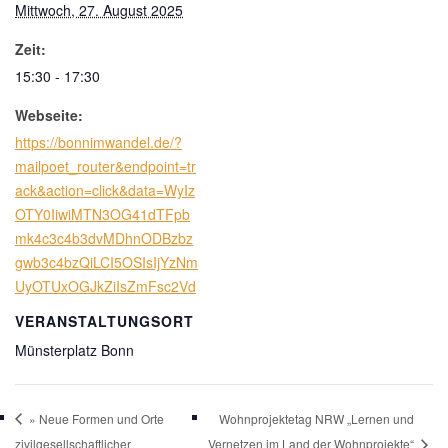
Mittwoch, 27. August 2025
Zeit:
15:30 - 17:30
Webseite:
https://bonnimwandel.de/?
mailpoet_router&endpoint=tr
ack&action=click&data=WyIz
OTY0IiwiMTN3OG41dTFpb
mk4c3c4b3dvMDhnODBzbz
gwb3c4bzQiLCI5OSIsIjYzNm
UyOTUxOGJkZiIsZmFsc2Vd
VERANSTALTUNGSORT
Münsterplatz Bonn
» Neue Formen und Orte
Wohnprojektetag NRW „Lernen und
zivilgesellschaftlicher
Vernetzen im Land der Wohnprojekte“