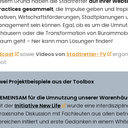
iesem Grund haben die Stadtretter
auf ihrer Webs
ractices
gesammelt
, die Impulse geben und Inspi
itiativen, Wirtschaftsförderungen, Stadtplanungen 
anagement sein können. Egal, ob es um die Umnu
äusern oder die Transformation von Büroimmobil
aum geht – hier kann man Lösungen finden!
dcast
sowie
Videos von
Stadtretter-TV
ergän
ot.
wei Projektbeispiele aus der Toolbox
EMEINSAM für die Umnutzung unserer Warenhäu
it der
Initiative New Life
wurde eine interdiszipli
raxisnahe Diskussion mit Fachleuten aus allen bet
ereichen initiiert und erste Gedanken in einem Whi