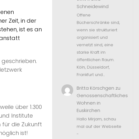
Schneidewind
denen
Offene
r Zeit, in der
Bücherschränke sind,
ehen, ist es an
wenn sie strukturiert
anstatt
organisiert und
vernetzt sind, eine
starke Kraft im
öffentlichen Raum.
 geschrieben.
Köln, Düsseldorf,
Netzwerk
Frankfurt und…
Britta Körschgen
zu
Genossenschaftliches
Wohnen in
eile über 1.300
Euskirchen
nd Institute
Hallo Mirjam, schau
für die Zukunft
mal auf der Webseite
glich ist!
-