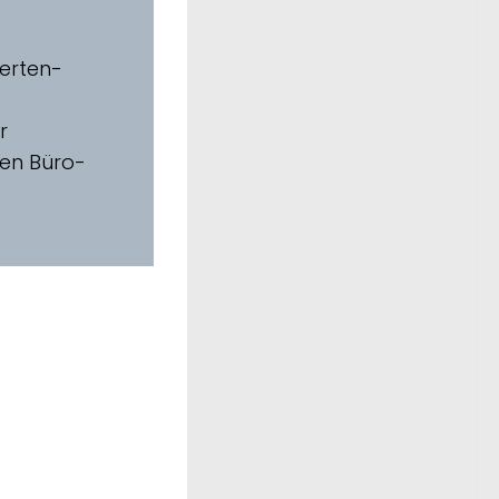
perten-
r
en Büro-