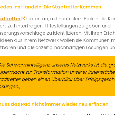
eden ins Handeln: Die Stadtretter kommen…
adtretter
bieten an, mit neutralem Blick in die 
, zu hinterfragen, Hilfestellungen zu geben und
serungsvorschläge zu identifizieren. Mit ihren Erf
Ideen aus ihrem Netzwerk wollen sie Kommunen mit
baren und gleichzeitig nachhaltigen Lösungen unt
ie Schwarmintelligenz unseres Netzwerks ist die gr
upermacht zur Transformation unserer Innenstädte.
tadtretter geben einen Überblick über Erfolgsgesch
ösungen.
„
uss das Rad nicht immer wieder neu erfinden