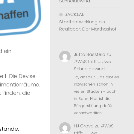
Schneidewind
BACK:LAB –
Stadtentwicklung als
Reallabor: Der Marthashof
d ein
Jutta Bassfeld
zu
#WsS trifft … Uwe
Schneidewind
lt. Die Devise
Ja, absolut. Das gibt es
rimentierräume.
inzwischen schon in
vielen Städten - auch
 finden, die
in Bonn. Hier ist die
Bürgerstiftung dafür
verantwortlich.…
HJ Greve
zu
#WsS
rstände,
trifft … Uwe