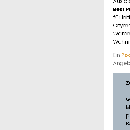
Aus d
Best P
für In
Citym
Warenh
Wohnr
Ein
Po
Angeb
Z
G
M
p
B