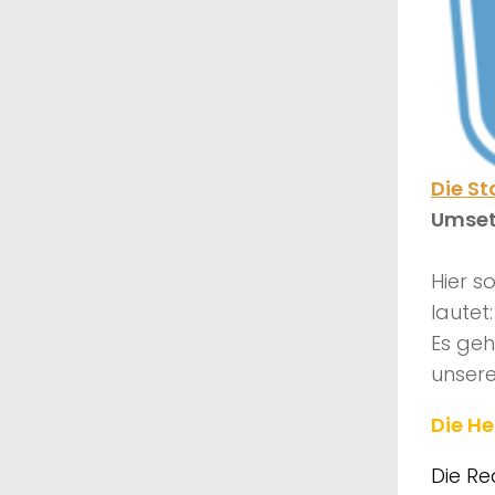
Die St
Umset
Hier s
lautet
Es geh
unsere
Die H
Die Re