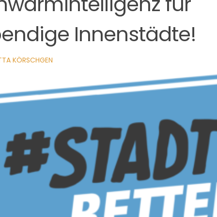
hwarmintelligenz für
bendige Innenstädte!
ITTA KÖRSCHGEN