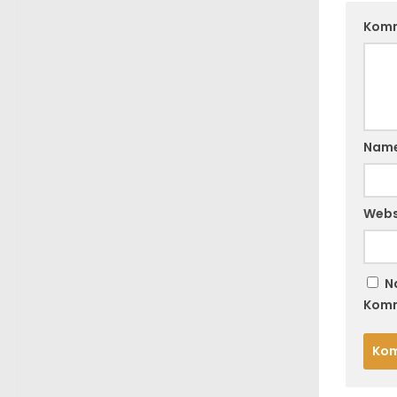
Kom
Nam
Webs
N
Komm