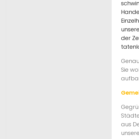
schwi
Handel
Einzel
unsere
der Ze
tatenl
Genau
Sie wo
aufba
Gemei
Gegrün
Städte
aus De
unsere