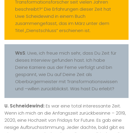
Transformationsforscher seit vielen Jahren
beschreibt?“ Die Erfahrungen dieser Zeit hat
Uwe Scheidewind in einem Buch
zusammengefasst, das im März unter dem
Titel „Dienstschluss“ erschienen ist.
WsS
: Uwe, ich freue mich sehr, dass Du Zeit für
dieses Interview gefunden hast. Ich habe
Deine Karriere aus der Ferne verfolgt und bin
gespannt, wie Du auf Deine Zeit als
Oberbürgermeister mit Transformationswissen
und –willen zurückblickst. Was hast Du erlebt?
U. Schneidewind:
Es war eine total interessante Zeit.
Wenn ich mich an die Anfangszeit zurückbesinne – 2019,
2020, eine Hochzeit von Fridays for Future. Es gab eine
riesige Aufbruchsstimmung. Jeder dachte, bald gibt es