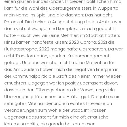
einen grünen Bundeskanzler. In diesem politischen Klima
kam für die Wahl des Oberbürgermeisters in Wuppertal
mein Name ins Spiel und alle dachten: Das hat echt
Potenzial. Die konkrete Ausgestaltung dieses Amtes war
dann viel schwieriger und komplexer, als ich gedacht
hatte – auch weil wir keine Mehrheit im Stadtrat hatten.
Hinzu kamen handfeste Krisen: 2020 Corona, 2021 die
Flutkatastrophe, 2022 mangelhafte Gasreserven. Da war
nicht Transformation, sondern Krisenmanagement
gefragt. Und das war eher nicht meine Motivation für
das Amt. Zudem haben mich die negativen Energien in
der Kommunalpolitik, die „Kraft des Neins“ immer wieder
ernüchtert. Dagegen war ich positiv überrascht davon,
dass es in den Führungsebenen der Verwaltung viele
Überzeugungstäterinnen und –täter gibt. Da gab es ein
sehr gutes Miteinander und ein echtes Interesse an
Veränderungen zum Wohle der Stadt. Im krassen
Gegensatz dazu steht für mich eine oft erratische
Kommunalpolitik, die gerade bei komplexen