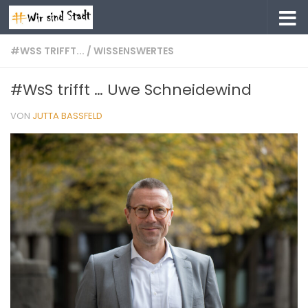
Zum Inhalt springen
#WSS TRIFFT...
/
WISSENSWERTES
#WsS trifft … Uwe Schneidewind
VON
JUTTA BASSFELD