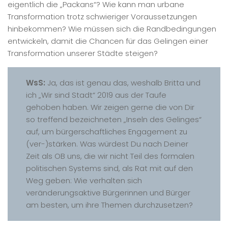
eigentlich die „Packans“? Wie kann man urbane
Transformation trotz schwieriger Voraussetzungen
hinbekommen? Wie müssen sich die Randbedingungen
entwickeln, damit die Chancen für das Gelingen einer
Transformation unserer Städte steigen?
WsS:
Ja, das ist genau das, weshalb Britta und
ich „Wir sind Stadt“ 2019 aus der Taufe
gehoben haben. Wir zeigen gerne die von Dir
so treffend bezeichneten „Inseln des Gelinges“
auf, um bürgerschaftliches Engagement zu
(ver-)stärken. Was würdest Du nach Deiner
Zeit als OB uns, die wir nicht Teil des formalen
politischen Systems sind, als Rat mit auf den
Weg geben: Wie verhalten sich
veränderungsaktive Bürgerinnen und Bürger
am besten, um ihre Themen durchzusetzen?