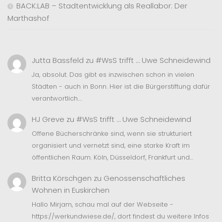
BACK:LAB – Stadtentwicklung als Reallabor: Der
Marthashof
Jutta Bassfeld
zu
#WsS trifft … Uwe Schneidewind
Ja, absolut. Das gibt es inzwischen schon in vielen
Städten - auch in Bonn. Hier ist die Bürgerstiftung dafür
verantwortlich.…
HJ Greve
zu
#WsS trifft … Uwe Schneidewind
Offene Bücherschränke sind, wenn sie strukturiert
organisiert und vernetzt sind, eine starke Kraft im
öffentlichen Raum. Köln, Düsseldorf, Frankfurt und…
Britta Körschgen
zu
Genossenschaftliches
Wohnen in Euskirchen
Hallo Mirjam, schau mal auf der Webseite -
https://werkundwiese.de/, dort findest du weitere Infos