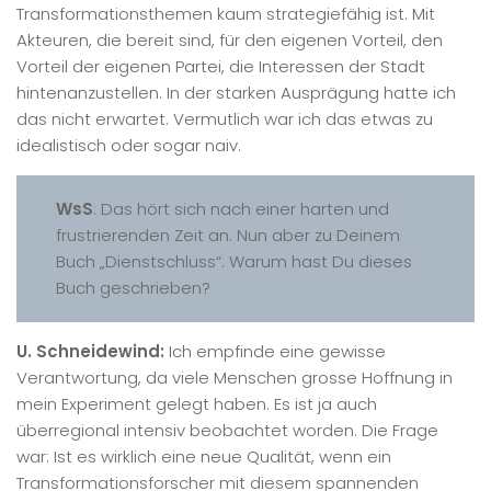
Transformationsthemen kaum strategiefähig ist. Mit
Akteuren, die bereit sind, für den eigenen Vorteil, den
Vorteil der eigenen Partei, die Interessen der Stadt
hintenanzustellen. In der starken Ausprägung hatte ich
das nicht erwartet. Vermutlich war ich das etwas zu
idealistisch oder sogar naiv.
WsS
: Das hört sich nach einer harten und
frustrierenden Zeit an. Nun aber zu Deinem
Buch „Dienstschluss“. Warum hast Du dieses
Buch geschrieben?
U. Schneidewind:
Ich empfinde eine gewisse
Verantwortung, da viele Menschen grosse Hoffnung in
mein Experiment gelegt haben. Es ist ja auch
überregional intensiv beobachtet worden. Die Frage
war: Ist es wirklich eine neue Qualität, wenn ein
Transformationsforscher mit diesem spannenden