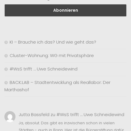
KI – Brauche ich das? Und wie geht das?
Cluster-Wohnung: WG mit Privatsphäre
#WsS trifft … Uwe Schneidewind
BACK:LAB – Stadtentwicklung als Reallabor: Der
Marthashof
Jutta Bassfeld
zu
#WsS trifft … Uwe Schneidewind
Ja, absolut. Das gibt es inzwischen schon in vielen
Städten - auch in Bonn. Hier ist die Bürgerstiftung dafür