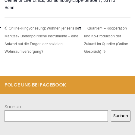
Center of Live Ethics, Schaumburg-Lippe-Straße 7, 53113
Bonn
Online-Ringvorlesung: Wohnen jenseits des
Quartier4 – Kooperation
Marktes? Bodenpolitische Instrumente – eine
und Ko-Produktion der
Antwort auf die Fragen der sozialen
Zukunft im Quartier (Online-
Wohnraumversorgung?!
Gespräch)
FOLGE UNS BEI FACEBOOK
Suchen
Suchen