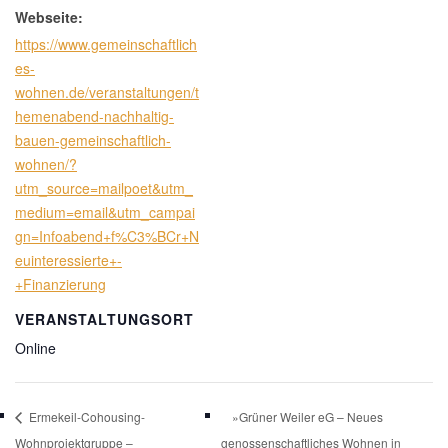
Webseite:
https://www.gemeinschaftlich
es-
wohnen.de/veranstaltungen/t
hemenabend-nachhaltig-
bauen-gemeinschaftlich-
wohnen/?
utm_source=mailpoet&utm_
medium=email&utm_campai
gn=Infoabend+f%C3%BCr+N
euinteressierte+-
+Finanzierung
VERANSTALTUNGSORT
Online
Ermekeil-Cohousing-
»Grüner Weiler eG – Neues
Wohnprojektgruppe –
genossenschaftliches Wohnen in