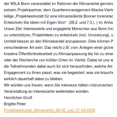
der WILA Bonn veranstaltet im Rahmen der Klimaviertel gemeins
seinem Projektpartner, dem Quartiersmanagement Macke-Viertel, 
teilige „
Projektwerkstatt für eine klimaresiliente Bonner Innenstadt 
Entwickeln Sie Ideen mit Eigen-Sinn
“
(28.2. und 7.3.)
. ( im Anhang
Unser Ziel: Interessierte und engagierte Menschen aus Bonn Innen
zu unterstützen, Projektideen zu entwickeln (incl. Umsetzung), u
Umfeld besser an den Klimawandel anzupassen. Dies können Pro
verschiedener Art sein: Das reicht z.B. vom Anlegen einer grüne
kreative Öffentlichkeitsarbeit zu Klimaanpassung bis hin zu einer 
oder der Recherche von kühlen Orten im Viertel. Dabei ist uns wic
die Teilnehmenden dabei auch für sich herausfinden, welche Art v
Engagement zu ihnen passt, was sie begeistert, was sie brauchen
wirklich dauerhaft dabei zu bleiben.
Wir würden uns freuen, wenn Sie Interesse hätten mitzumachen bz
Veranstaltung an Interessierte weiterleiten würden.
Herzlichen Gruß
Brigitte Peter
Projektwerkstatt_Klimaviertel_28-02_und_07-03-2026
…………………………………………………………………………