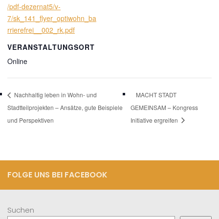
/pdf-dezernat5/v-
7/sk_141_flyer_optiwohn_ba
rrierefrei__002_rk.pdf
VERANSTALTUNGSORT
Online
Nachhaltig leben in Wohn- und
MACHT STADT
Stadtteilprojekten – Ansätze, gute Beispiele
GEMEINSAM – Kongress
und Perspektiven
Initiative ergreifen
FOLGE UNS BEI FACEBOOK
Suchen