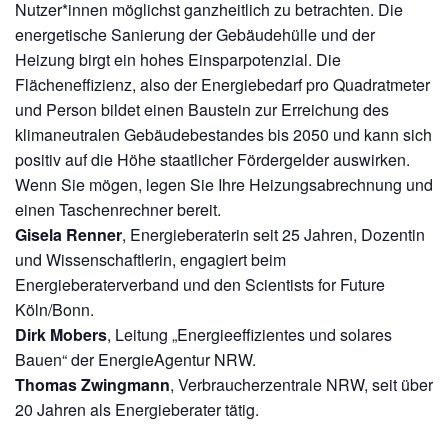
Nutzer*innen möglichst ganzheitlich zu
betrachten. Die
energetische Sanierung der Gebäudehülle und der
Heizung birgt ein hohes
Einsparpotenzial. Die
Flächeneffizienz, also der Energiebedarf pro Quadratmeter
und Person
bildet einen Baustein zur Erreichung des
klimaneutralen Gebäudebestandes bis 2050 und kann
sich
positiv auf die Höhe staatlicher Fördergelder auswirken.
Wenn Sie mögen, legen Sie Ihre
Heizungsabrechnung und
einen Taschenrechner bereit.
Gisela Renner
, Energieberaterin seit 25 Jahren, Dozentin
und Wissenschaftlerin, engagiert beim
Energieberaterverband und den Scientists for Future
Köln/Bonn.
Dirk Mobers
,
Leitung „Energieeffizientes und solares
Bauen“ der EnergieAgentur NRW.
Thomas Zwingmann
,
Verbraucherzentrale NRW, seit über
20 Jahren als Energieberater tätig.