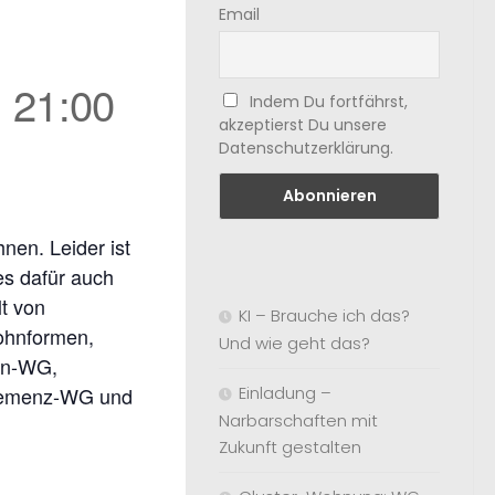
Email
-
21:00
Indem Du fortfährst,
akzeptierst Du unsere
Datenschutzerklärung.
nen. Leider ist
es dafür auch
lt von
KI – Brauche ich das?
Wohnformen,
Und wie geht das?
en-WG,
Einladung –
 Demenz-WG und
Narbarschaften mit
Zukunft gestalten