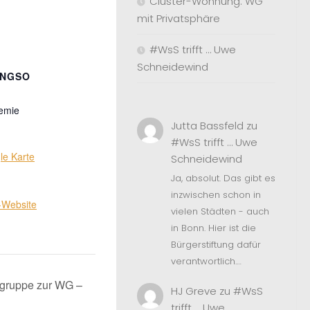
Cluster-Wohnung: WG
mit Privatsphäre
#WsS trifft … Uwe
Schneidewind
UNGSO
emie
Jutta Bassfeld
zu
#WsS trifft … Uwe
le Karte
Schneidewind
Ja, absolut. Das gibt es
inzwischen schon in
-Website
vielen Städten - auch
in Bonn. Hier ist die
Bürgerstiftung dafür
verantwortlich.…
gruppe zur WG –
HJ Greve
zu
#WsS
trifft … Uwe