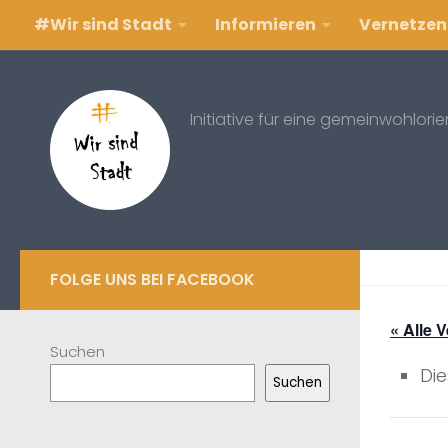
#Wir sind Stadt
Informieren
Vernetzen
Zum Inhalt springen
Initiative für eine gemeinwohlori
FOLGE UNS BEI FACEBOOK
« Alle 
Suchen
Die
Suchen