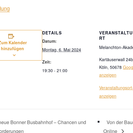
dung
DETAILS
VERANSTALT
RT
Datum:
Zum Kalender
Melanchton-Akad
hinzufügen
Montag, 6. Mai 2024
Kartäuserwall 24b
Zeit:
Köln
,
50678
Goog
19:30 - 21:00
anzeigen
Veranstaltungsort
anzeigen
neue Bonner Busbahnhof – Chancen und
Von der Bau
orderungen
Online