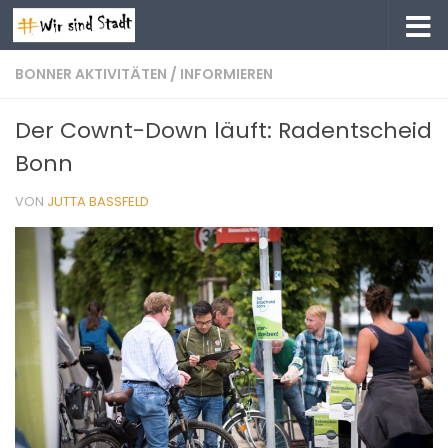
Zum Inhalt springen
BONNER AKTIVITÄTEN
/
INFORMIEREN
Der Cownt-Down läuft: Radentscheid
Bonn
VON
JUTTA BASSFELD