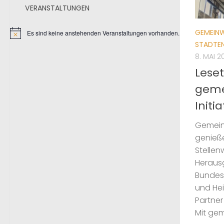
VERANSTALTUNGEN
GEMEINW
Es sind keine anstehenden Veranstaltungen vorhanden.
STADTE
8. MAI 2
Leset
geme
Initi
Gemeinw
genieß
Stellen
Heraus
Bundesm
und He
Partner
Mit gem