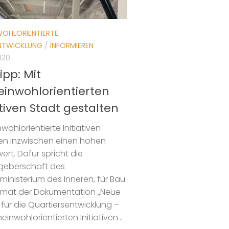
OHLORIENTIERTE
NTWICKLUNG
/
INFORMIEREN
020
ipp: Mit
inwohlorientierten
ativen Stadt gestalten
ohlorientierte Initiativen
en inzwischen einen hohen
wert. Dafür spricht die
geberschaft des
inisterium des Inneren, für Bau
imat der Dokumentation „Neue
 für die Quartiersentwicklung –
einwohlorientierten Initiativen...