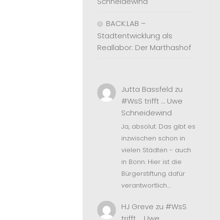
Schneidewind
BACK:LAB –
Stadtentwicklung als
Reallabor: Der Marthashof
Jutta Bassfeld
zu
#WsS trifft … Uwe
Schneidewind
Ja, absolut. Das gibt es
inzwischen schon in
vielen Städten - auch
in Bonn. Hier ist die
Bürgerstiftung dafür
verantwortlich.…
HJ Greve
zu
#WsS
trifft … Uwe