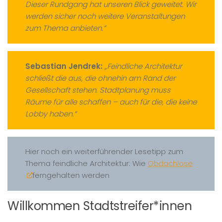
Dieser Rundgang hat unseren Blick geweitet. Wir
werden sicher noch weitere Veranstaltungen
zum Thema anbieten.“
Sebastian Jendrek:
„Feindliche Architektur
schließt die aus, die ohnehin am Rand der
Gesellschaft stehen. Stadtplanung muss
Räume für alle schaffen – auch für die, die keine
Lobby haben.“
Hier noch ein weiterführender Lesetipp zum
Thema feindliche Architektur: Wie
Obdachlose
ferngehalten werden
Willkommen Stadtstreifer*innen