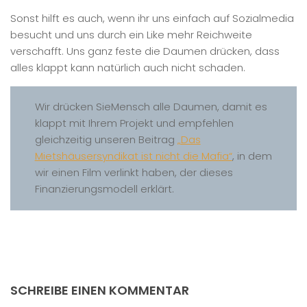
Sonst hilft es auch, wenn ihr uns einfach auf Sozialmedia
besucht und uns durch ein Like mehr Reichweite
verschafft. Uns ganz feste die Daumen drücken, dass
alles klappt kann natürlich auch nicht schaden.
Wir drücken SieMensch alle Daumen, damit es
klappt mit Ihrem Projekt und empfehlen
gleichzeitig unseren Beitrag
„Das
Mietshäusersyndikat ist nicht die Mafia“
, in dem
wir einen Film verlinkt haben, der dieses
Finanzierungsmodell erklärt.
SCHREIBE EINEN KOMMENTAR