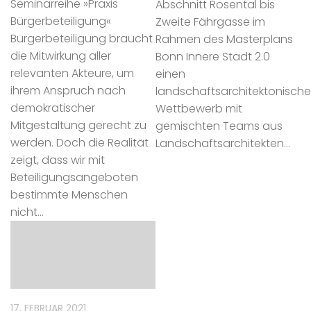
Seminarreihe »Praxis
Abschnitt Rosental bis
Bürgerbeteiligung«
Zweite Fährgasse im
Bürgerbeteiligung braucht
Rahmen des Masterplans
die Mitwirkung aller
Bonn Innere Stadt 2.0
relevanten Akteure, um
einen
ihrem Anspruch nach
landschaftsarchitektonisch
demokratischer
Wettbewerb mit
Mitgestaltung gerecht zu
gemischten Teams aus
werden. Doch die Realität
Landschaftsarchitekten...
zeigt, dass wir mit
Beteiligungsangeboten
bestimmte Menschen
nicht...
17. FEBRUAR 2021