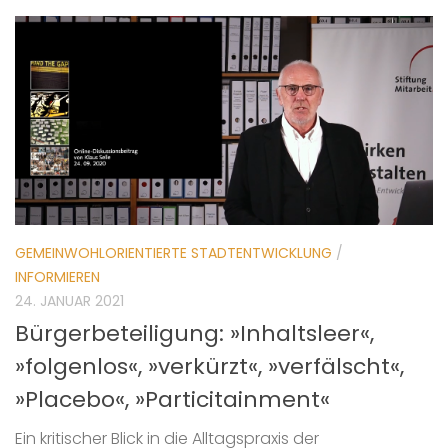
GEMEINWOHLORIENTIERTE STADTENTWICKLUNG
/
INFORMIEREN
24. JANUAR 2021
Bürgerbeteiligung: »Inhaltsleer«,
»folgenlos«, »verkürzt«, »verfälscht«,
»Placebo«, »Particitainment«
Ein kritischer Blick in die Alltagspraxis der