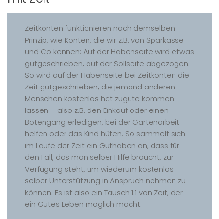
Zeitkonten funktionieren nach demselben
Prinzip, wie Konten, die wir z.B. von Sparkasse
und Co kennen: Auf der Habenseite wird etwas
gutgeschrieben, auf der Sollseite abgezogen.
So wird auf der Habenseite bei Zeitkonten die
Zeit gutgeschrieben, die jemand anderen
Menschen kostenlos hat zugute kommen
lassen – also z.B. den Einkauf oder einen
Botengang erledigen, bei der Gartenarbeit
helfen oder das Kind hüten. So sammelt sich
im Laufe der Zeit ein Guthaben an, dass für
den Fall, das man selber Hilfe braucht, zur
Verfügung steht, um wiederum kostenlos
selber Unterstützung in Anspruch nehmen zu
können. Es ist also ein Tausch 1:1 von Zeit, der
ein Gutes Leben möglich macht.